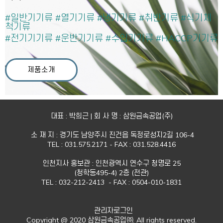
#일반기기류 #열기기류 #냉기기류 #취반기류 #식기체
척기류
#전기기기류 #운반기기류 #수입기기류 #HACCP기기류
제품소개
대표 : 박희근 | 회 사 명 : 삼원금속공업(주)
소 재 지 : 경기도 남양주시 진건읍 독정로성지2길 106-4
TEL : 031.575.2171 - FAX : 031.528.4416
인천지사 홍보관 : 인천광역시 연수구 청명로 25
(청학동495-4) 2층 (전관)
TEL : 032-212-2413 - FAX : 0504-010-1831
관리자로그인
Copyright @ 2020 삼원금속공업㈜. All rights reserved.