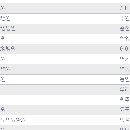
병원
성바
양병원
수원
요양병원
순천
병원
안양
요양병원
에이
병원
연세
란병원
영동
병원
용인
우리
원주
병원
육국
네노인요양원
의정