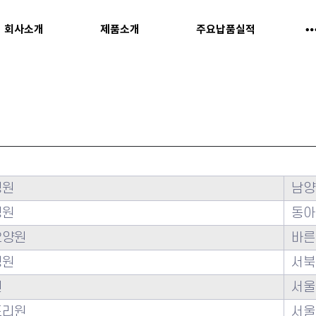
회사소개
제품소개
주요납품실적
병원
남양
병원
동아
요양원
바른
병원
서북
원
서울
조리원
서울