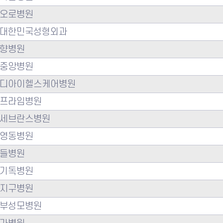
오로병원
대한민국성형외과
향병원
중앙병원
디아이헬스케어병원
프라임병원
세브란스병원
영동병원
들병원
기독병원
지구병원
부성모병원