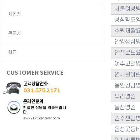
서울여성
체인점
성심힐요
수원재활
관공서
안양성심
안젤로노
학교
여주고려
CUSTOMER SERVICE
연세퀸아
고객상담전화
용인강남
031.575.2171
우리병원
온라인문의
울산병원
친절한 상담을 약속드립니
다
.
원주센텀
swk2171@naver.com
음성꽃동