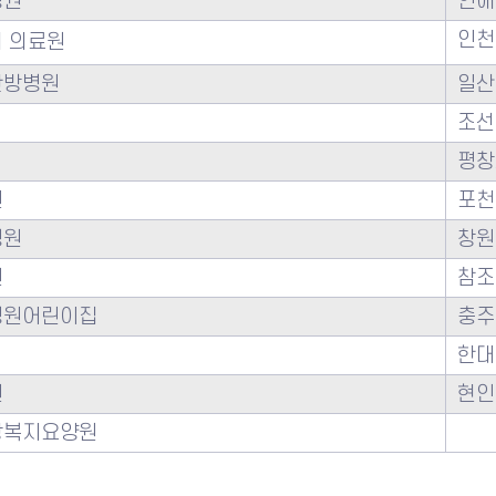
병원
인애
인천
 의료원
한방병원
일산
조선
평창
원
포천
병원
창원
원
참조
병원어린이집
충주
한대
원
현인
랑복지요양원