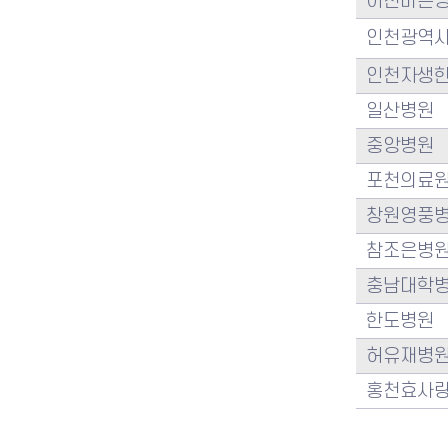
이천바른
인천광역시
인천자생
일산병원
중앙병원
포천의료
창원영풍
참조은병
충남대학
한도병원
허유재병
홍천효사