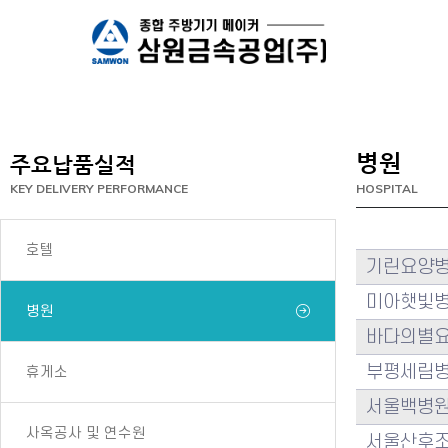
병원
주요납품실적
KEY DELIVERY PERFORMANCE
HOSPITAL
호텔
기린요양
미아햇빛
병원
바다의별
부평세림
휴게소
서울백병
사옥공사 및 연수원
서울산후